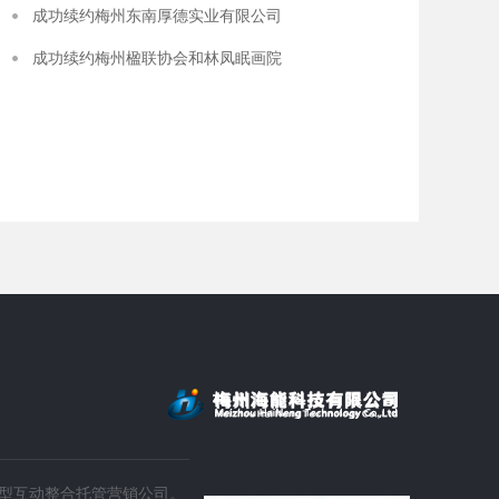
成功续约梅州东南厚德实业有限公司
成功续约梅州楹联协会和林凤眠画院​
客都供销商城
深圳
客都供销商城—提供大埔同城购物及生活资讯的综合性平台，是在
深圳市
大埔县委县政府统筹谋划下，遵照...
啡设备
型互动整合托管营销公司。