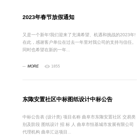
2023年春节放假通知
又是一个新年!我们迎来了充满希望、机遇和挑战的2023年!
在此，感谢客户单位在过去一年里对我公司的支持与信任。
同时也希望在新的一年...
MORE
1855
东陬安置社区中标图纸设计中标公告
中标公告表 (设计类) 项目名称 曲阜市东陬安置社区 交易类
别及阶段 图纸设计 招 标 人 曲阜市恒基城市发展有限公司
代理机构 曲阜汇达项目...