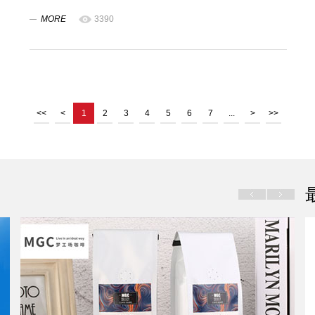
MORE
3390
<<
<
1
2
3
4
5
6
7
...
>
>>