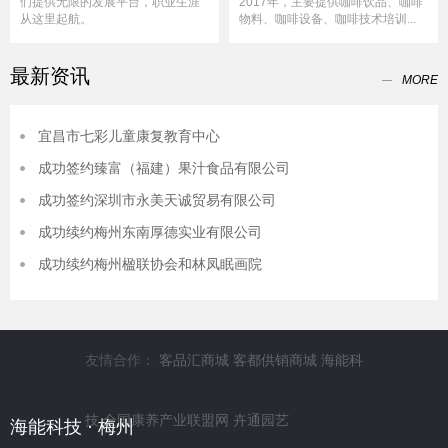
们提供无限的发展平台，职业生涯
2017年，主要提供咖啡饮品、咖啡
从这里起航。
物料、咖啡设备、咖啡技术培训...
最新资讯
MORE
宜昌市七彩儿童康复教育中心
成功签约臻富（福建）果汁食品有限公司
成功签约深圳市永美天诚贸易有限公司
成功续约梅州东南厚德实业有限公司
成功续约梅州楹联协会和林凤眠画院​
友情合作：
客品汇商城
客都供销商城
海能科
技
全国康养产业联盟网
卉通园艺
海能科技 · 梅州