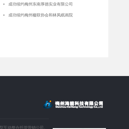
成功续约梅州东南厚德实业有限公司
成功续约梅州楹联协会和林凤眠画院​
客都供销商城
深圳
客都供销商城—提供大埔同城购物及生活资讯的综合性平台，是在
深圳市
大埔县委县政府统筹谋划下，遵照...
啡设备
型互动整合托管营销公司。