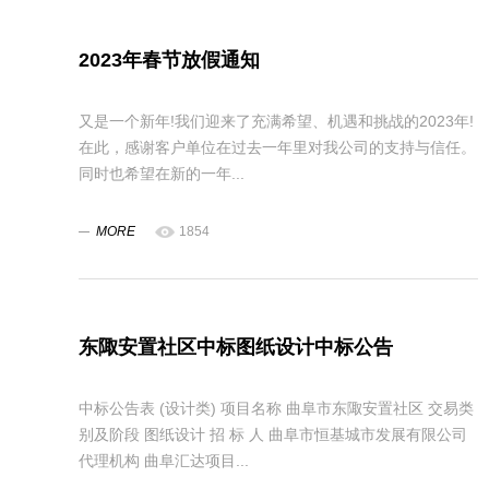
2023年春节放假通知
又是一个新年!我们迎来了充满希望、机遇和挑战的2023年!
在此，感谢客户单位在过去一年里对我公司的支持与信任。
同时也希望在新的一年...
MORE
1854
东陬安置社区中标图纸设计中标公告
中标公告表 (设计类) 项目名称 曲阜市东陬安置社区 交易类
别及阶段 图纸设计 招 标 人 曲阜市恒基城市发展有限公司
代理机构 曲阜汇达项目...