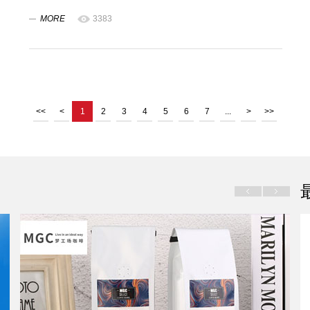
MORE
3383
<<
<
1
2
3
4
5
6
7
...
>
>>