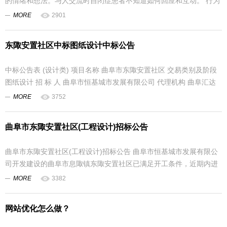
的情绪和想法。与人交流时自闭症患者不知道如何回应和互动。 行为
上，自闭...
MORE
2901
东陬安置社区中标图纸设计中标公告
中标公告表 (设计类) 项目名称 曲阜市东陬安置社区 交易类别及阶段
图纸设计 招 标 人 曲阜市恒基城市发展有限公司 代理机构 曲阜汇达
项目...
MORE
3752
曲阜市东陬安置社区(工程设计)招标公告
曲阜市东陬安置社区(工程设计)招标公告 曲阜市恒基城市发展有限公
司开发建设的曲阜市息陬镇东陬安置社区已满足开工条件，近期内进
入图纸设...
MORE
3382
网站优化怎么做？