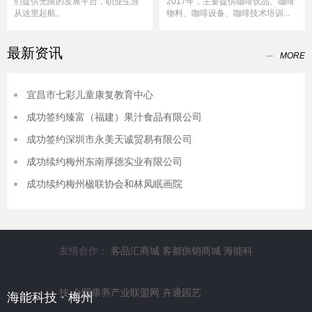
们提供无限的发展平台，职业生涯
2017年，主要提供咖啡饮品、咖啡
从这里起航。
物料、咖啡设备、咖啡技术培训...
最新资讯
MORE
宜昌市七彩儿童康复教育中心
成功签约臻富（福建）果汁食品有限公司
成功签约深圳市永美天诚贸易有限公司
成功续约梅州东南厚德实业有限公司
成功续约梅州楹联协会和林凤眠画院​
友情合作：
客品汇商城
客都供销商城
海能科
技
全国康养产业联盟网
卉通园艺
海能科技 · 梅州