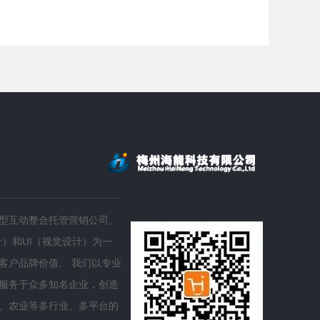
梅岭金柚
广东
梅县梅岭果品有限公司主要经营“梅岭”牌金柚、蜜柚等水果，是梅
欢迎来
州市市级农业龙头企业。“梅岭...
涯从这
型互动整合托管营销公司。
）和UI（视觉设计）为一
客户品牌价值。 我们以专业
服务于众多知名企业，创造
、农业等多行业、多平台的