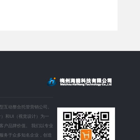
客都供销商城
深圳
客都供销商城—提供大埔同城购物及生活资讯的综合性平台，是在
深圳市
大埔县委县政府统筹谋划下，遵照...
啡设备
型互动整合托管营销公司。
）和UI（视觉设计）为一
客户品牌价值。 我们以专业
服务于众多知名企业，创造